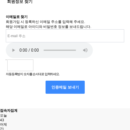
회원정보 찾기
이메일로 찾기
회원가입 시 등록하신 이메일 주소를 입력해 주세요.
해당 이메일로 아이디와 비밀번호 정보를 보내드립니다.
자동등록방지 숫자를 순서대로 입력하세요.
인증메일 보내기
접속자집계
오늘
43
어제
71