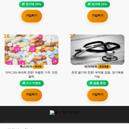
🎁 첫구매 20%
🎁 재구매 15%
가입하기
가입하기
16
17
맥스비아
비아약국
제네릭
천연제품
카마그라,제네릭 전문! 저렴한 가격. 안전
천연 발기제 전문! 부작용 없음. 장기복용
결제.
가능.
🎁 3+1 이벤트
🎁 샘플 증정
가입하기
가입하기