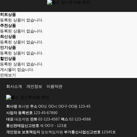
히트상품
등록된 상품이 없습니다.
추천상품
등록된 상품이 없습니다.
최신상품
등록된 상품이 없습니다.
인기상품
등록된 상품이 없습니다.
할인상품
등록된 상품이 없습니다.
게시물이 없습니다.
전체보기
회사소개
개인정보
이용약관
회사명
회사명
주소
OO도 OO시 OO구 OO동 123-45
사업자 등록번호
123-45-67890
대표
대표자명
전화
02-123-4567
팩스
02-123-4568
통신판매업신고번호
제 OO구 - 123호
개인정보 보호책임자
정보책임자명
부가통신사업신고번호
12345호