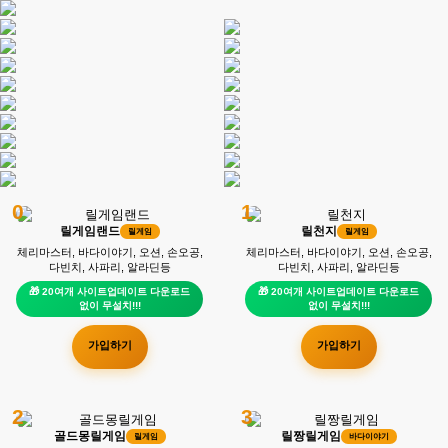
0
1
릴게임랜드
릴천지
릴게임
릴게임
체리마스터, 바다이야기, 오션, 손오공,
체리마스터, 바다이야기, 오션, 손오공,
다빈치, 사파리, 알라딘등
다빈치, 사파리, 알라딘등
🎁 20여개 사이트업데이트 다운로드
🎁 20여개 사이트업데이트 다운로드
없이 무설치!!!
없이 무설치!!!
가입하기
가입하기
2
3
골드몽릴게임
릴짱릴게임
릴게임
바다이야기