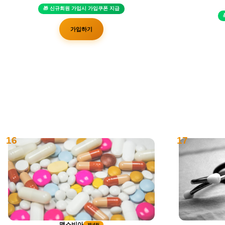
🎁 신규회원 가입시 가입쿠폰 지급
가입하기
16
17
맥스비아
제네릭