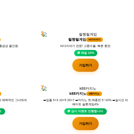
3
릴짱릴게임
바다이야기
황금성 올인원.
바다이야기 전문! 고환수율. 빠른 환전.
🎁 매일 10%
가입하기
7
k88카지노
k88카지노
난 매력적인 그녀와의
➡️입플 5+3 10+5 20+7 ➡️카지노 첫,매충전 5~10% ➡️실시간 리
베이트 슬롯게임4%
.
🎁 상시 이벤트 진행합니다.
가입하기