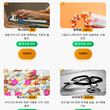
14
15
하나약국
정력원
종합
시알리스
정품 비아그라 전문! 빠른배송. 처방전 불
시알리스,레비트라 전문! 당일배송. 비밀
필요.
포장.
🎁 첫구매 20%
🎁 재구매 15%
가입하기
가입하기
16
17
맥스비아
비아약국
제네릭
천연제품
카마그라,제네릭 전문! 저렴한 가격. 안전
천연 발기제 전문! 부작용 없음. 장기복용
결제.
가능.