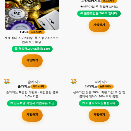
파라오카지노
스포츠베팅
★신규가입 후 첫입금 보너스
🎁 롤링조건은 500% 입니다.
가입하기
1xBet
스포츠베팅
세계 최대 스포츠베팅! 축구,농구,e스포츠.
업계 최고 배당.
🎁 첫입금100%(최대€130)
가입하기
12
13
솔카지노
라카지노
카지노베팅
슬롯카지노
솔카지노 특별한 이벤트 · 개인롤링 콤프
신규가입 첫충 30% · 회원 가입 후 첫 입
0.6% 지급.
금액에 대하여 30% 추가 충전.
🎁 신규회원 가입시 가입쿠폰 지급
🎁 이벤트 5% 진행합니다.
가입하기
가입하기