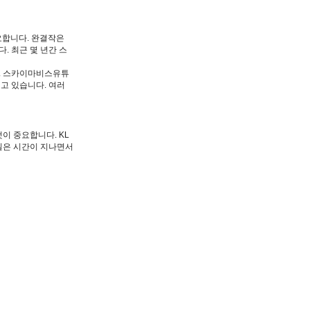
요합니다. 완결작은
 최근 몇 년간 스
다. 스카이마비스유튜
고 있습니다. 여러
이 중요합니다. KL
질은 시간이 지나면서