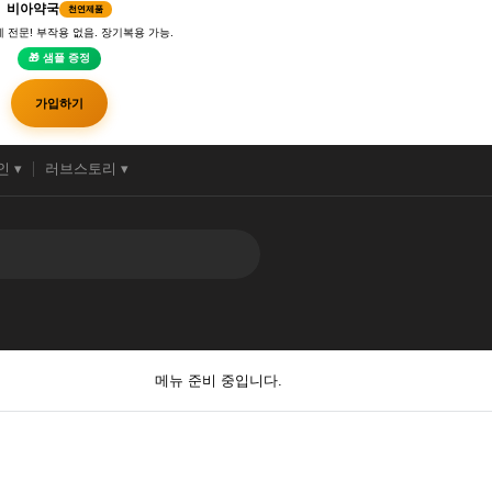
비아약국
천연제품
 전문! 부작용 없음. 장기복용 가능.
🎁 샘플 증정
가입하기
 ▾
러브스토리 ▾
메뉴 준비 중입니다.