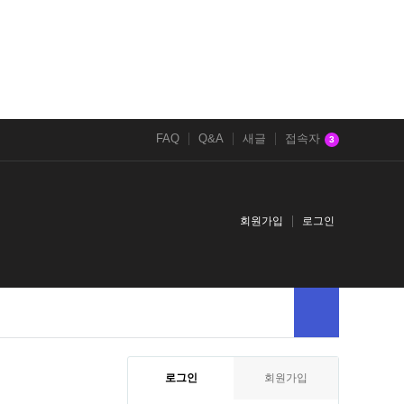
FAQ
Q&A
새글
접속자
3
회원가입
로그인
로그인
회원가입