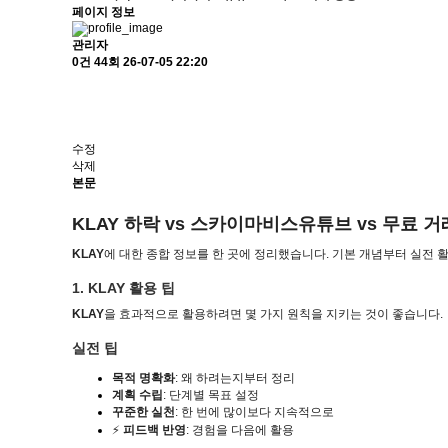
페이지 정보
관리자
0건
44회
26-07-05 22:20
수정
삭제
본문
KLAY 하락 vs 스카이마비스유튜브 vs 무료 거
KLAY
에 대한 종합 정보를 한 곳에 정리했습니다. 기본 개념부터 실전 
1. KLAY 활용 팁
KLAY
을 효과적으로 활용하려면 몇 가지 원칙을 지키는 것이 좋습니다.
실전 팁
목적 명확화
: 왜 하려는지부터 정리
계획 수립
: 단계별 목표 설정
꾸준한 실천
: 한 번에 많이보다 지속적으로
⚡
피드백 반영
: 경험을 다음에 활용