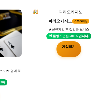
11
파라오카지노
스포츠베팅
★신규가입 후 첫입금 보너스
🎁 롤링조건은 500% 입니다.
가입하기
스포츠. 업계 최
30)