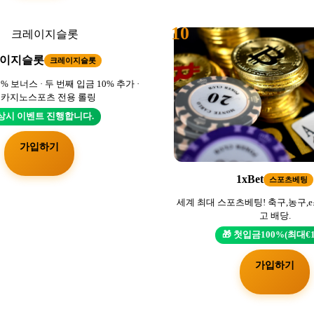
10
이지슬롯
크레이지슬롯
% 보너스 · 두 번째 입금 10% 추가 ·
카지노스포츠 전용 롤링
 상시 이벤트 진행합니다.
가입하기
1xBet
스포츠베팅
세계 최대 스포츠베팅! 축구,농구,e
고 배당.
🎁 첫입금100%(최대€1
가입하기