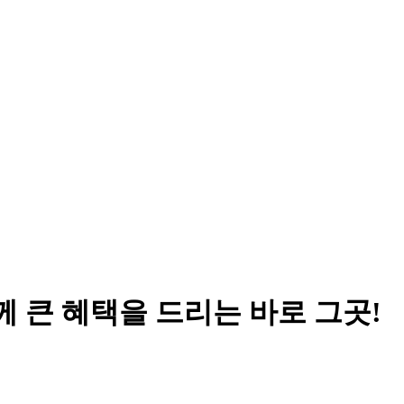
께 큰 혜택을 드리는 바로 그곳!