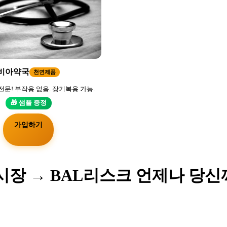
비아약국
천연제품
전문! 부작용 없음. 장기복용 가능.
🎁 샘플 증정
가입하기
시장 → BAL리스크 언제나 당신