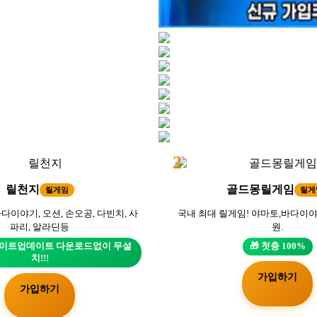
2
릴천지
골드몽릴게임
릴게임
릴게
다이야기, 오션, 손오공, 다빈치, 사
국내 최대 릴게임! 야마토,바다이
파리, 알라딘등
원.
 사이트업데이트 다운로드없이 무설
🎁 첫충 100%
치!!!
가입하기
가입하기