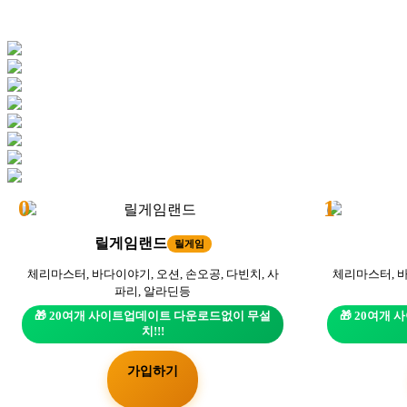
0
1
릴게임랜드
릴게임
체리마스터, 바다이야기, 오션, 손오공, 다빈치, 사
체리마스터, 바
파리, 알라딘등
🎁 20여개 사이트업데이트 다운로드없이 무설
🎁 20여개
치!!!
가입하기