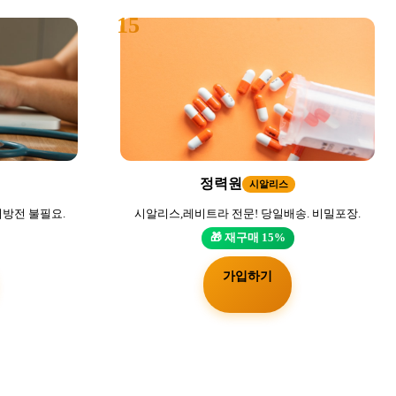
15
정력원
시알리스
처방전 불필요.
시알리스,레비트라 전문! 당일배송. 비밀포장.
🎁 재구매 15%
가입하기