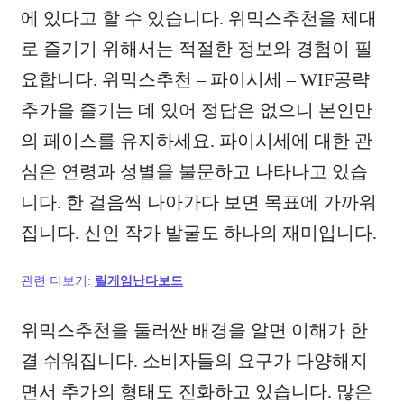
에 있다고 할 수 있습니다. 위믹스추천을 제대
로 즐기기 위해서는 적절한 정보와 경험이 필
요합니다. 위믹스추천 – 파이시세 – WIF공략
추가을 즐기는 데 있어 정답은 없으니 본인만
의 페이스를 유지하세요. 파이시세에 대한 관
심은 연령과 성별을 불문하고 나타나고 있습
니다. 한 걸음씩 나아가다 보면 목표에 가까워
집니다. 신인 작가 발굴도 하나의 재미입니다.
관련 더보기:
릴게임난다보드
위믹스추천을 둘러싼 배경을 알면 이해가 한
결 쉬워집니다. 소비자들의 요구가 다양해지
면서 추가의 형태도 진화하고 있습니다. 많은