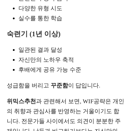
다양한 유형 시도
실수를 통한 학습
숙련기 (1년 이상)
일관된 결과 달성
자신만의 노하우 축적
후배에게 공유 가능 수준
성급함을 버리고
꾸준함
이 답입니다.
위믹스추천
과 관련해서 보면, WIF공략은 개인
의 취향과 관심사를 반영하는 거울이기도 합
니다. 전문가들 사이에서도 의견이 분분한 주