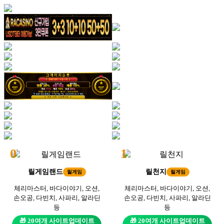
0
1
릴게임랜드
릴천지
릴게임
릴게임
체리마스터, 바다이야기, 오션,
체리마스터, 바다이야기, 오션,
손오공, 다빈치, 사파리, 알라딘
손오공, 다빈치, 사파리, 알라딘
등
등
🎁 20여개 사이트업데이트
🎁 20여개 사이트업데이트