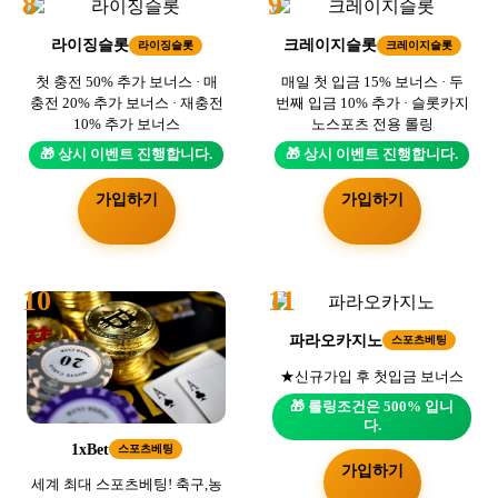
8
9
라이징슬롯
크레이지슬롯
라이징슬롯
크레이지슬롯
첫 충전 50% 추가 보너스 · 매
매일 첫 입금 15% 보너스 · 두
충전 20% 추가 보너스 · 재충전
번째 입금 10% 추가 · 슬롯카지
10% 추가 보너스
노스포츠 전용 롤링
🎁 상시 이벤트 진행합니다.
🎁 상시 이벤트 진행합니다.
가입하기
가입하기
10
11
파라오카지노
스포츠베팅
★신규가입 후 첫입금 보너스
🎁 롤링조건은 500% 입니
다.
1xBet
스포츠베팅
가입하기
세계 최대 스포츠베팅! 축구,농