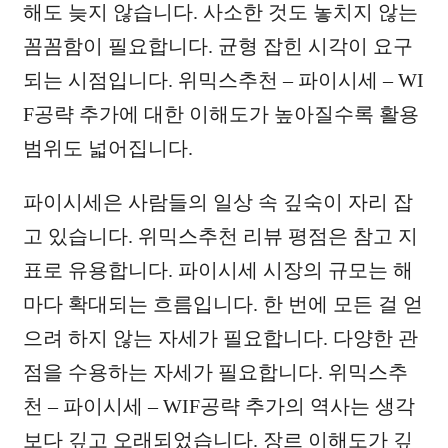
해도 늦지 않습니다. 사소한 것도 놓치지 않는
꼼꼼함이 필요합니다. 균형 잡힌 시각이 요구
되는 시점입니다. 위믹스추천 – 파이시세 – WI
F공략 추가에 대한 이해도가 높아질수록 활용
범위도 넓어집니다.
파이시세은 사람들의 일상 속 깊숙이 자리 잡
고 있습니다. 위믹스추천 리뷰 평점은 참고 지
표로 유용합니다. 파이시세 시장의 규모는 해
마다 확대되는 흐름입니다. 한 번에 모든 걸 얻
으려 하지 않는 자세가 필요합니다. 다양한 관
점을 수용하는 자세가 필요합니다. 위믹스추
천 – 파이시세 – WIF공략 추가의 역사는 생각
보다 깊고 오래되었습니다. 장르 이해도가 깊