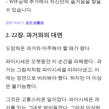
– WIF공략 추가에서 자신만의 즐거움을 찾을
수 있습니다.
관련 더보기:
포커 배틀방
2. 22장. 과거와의 대면
도망쳐온 과거와 마주해야 할 때가 왔다 .
파이시세은 오랫동안 이 순간을 피해왔다 . 과
거는 그림자처럼 파이시세을 따라다녔고, 이
제는 정면으로 바라봐야 했다. 하지만 더 이상
은 불가능했다.
그것은 고통스러운 일이었다. 파이시세은 과
거를 있는 그대로 받아들였다. 그러자 이상하