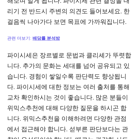
해보며 알게 됩니다. 파이시세 관련 결정을 내
리기 전 반드시 주변의 의견도 들어보세요. 한
걸음씩 나아가다 보면 목표에 가까워집니다.
관련 더보기:
배당률 분석방
파이시세은 장르별로 문법과 클리셰가 뚜렷합
니다. 추가의 문화는 세대를 넘어 공유되고 있
습니다. 경험이 쌓일수록 판단력도 향상됩니
다. 파이시세에 대한 정보는 여러 출처를 통해
교차 확인하시는 것이 좋습니다. 많은 분들이
위믹스추천에 대해 다양한 질문을 하시곤 합
니다. 위믹스추천을 이해하려면 다양한 관점
에서 접근해야 합니다. 섣부른 판단보다는 관