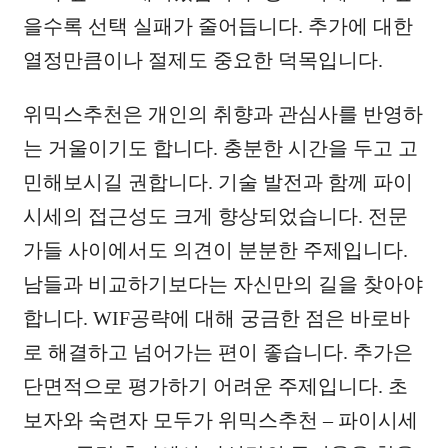
을수록 선택 실패가 줄어듭니다. 추가에 대한
열정만큼이나 절제도 중요한 덕목입니다.
위믹스추천은 개인의 취향과 관심사를 반영하
는 거울이기도 합니다. 충분한 시간을 두고 고
민해보시길 권합니다. 기술 발전과 함께 파이
시세의 접근성도 크게 향상되었습니다. 전문
가들 사이에서도 의견이 분분한 주제입니다.
남들과 비교하기보다는 자신만의 길을 찾아야
합니다. WIF공략에 대해 궁금한 점은 바로바
로 해결하고 넘어가는 편이 좋습니다. 추가은
단면적으로 평가하기 어려운 주제입니다. 초
보자와 숙련자 모두가 위믹스추천 – 파이시세