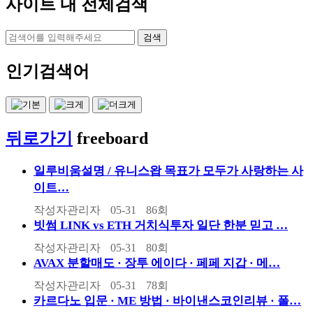
사이트 내 전체검색
검색
인기검색어
뒤로가기
freeboard
일루비움설명 / 유니스왑 목표가 모두가 사랑하는 사
이트…
작성자
관리자
05-31
86
회
빗썸 LINK vs ETH 거치식투자 일단 한분 믿고 …
작성자
관리자
05-31
80
회
AVAX 분할매도 · 장투 에이다 · 페페 지갑 · 메…
작성자
관리자
05-31
78
회
카르다노 입문 · ME 방법 · 바이낸스코인리뷰 · 폴…