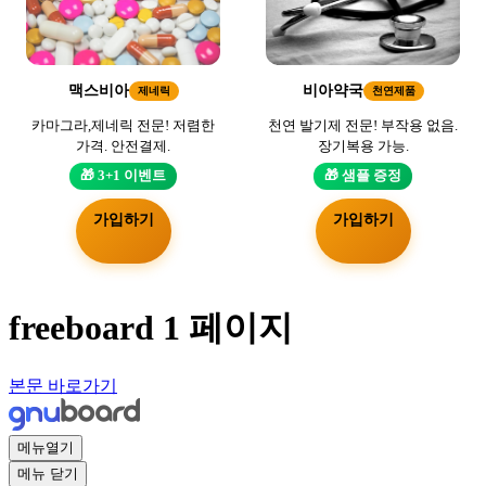
맥스비아
비아약국
제네릭
천연제품
카마그라,제네릭 전문! 저렴한
천연 발기제 전문! 부작용 없음.
가격. 안전결제.
장기복용 가능.
🎁 3+1 이벤트
🎁 샘플 증정
가입하기
가입하기
freeboard 1 페이지
본문 바로가기
메뉴열기
메뉴 닫기