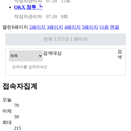
작성자
관리자
07-20
12
회
OKX 장투 ┗
작성자
관리자
07-20
8
회
열린
1
페이지
2
페이지
3
페이지
4
페이지
5
페이지
다음
맨끝
전체 5,715건
1 페이지
검
검색대상
색
접속자집계
오늘
79
어제
59
최대
215