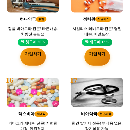
하나약국
정력원
종합
시알리스
정품 비아그라 전문! 빠른배송.
시알리스,레비트라 전문! 당일
처방전 불필요.
배송. 비밀포장.
🎁 첫구매 20%
🎁 재구매 15%
가입하기
가입하기
16
17
맥스비아
비아약국
제네릭
천연제품
카마그라,제네릭 전문! 저렴한
천연 발기제 전문! 부작용 없음.
가격. 안전결제.
장기복용 가능.