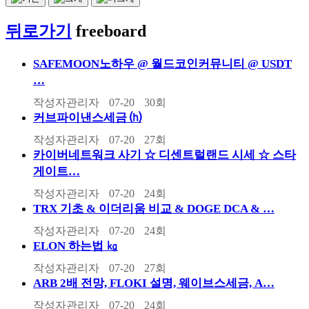
뒤로가기
freeboard
SAFEMOON노하우 @ 월드코인커뮤니티 @ USDT
…
작성자
관리자
07-20
30
회
커브파이낸스세금 ⒣
작성자
관리자
07-20
27
회
카이버네트워크 사기 ☆ 디센트럴랜드 시세 ☆ 스타
게이트…
작성자
관리자
07-20
24
회
TRX 기초 & 이더리움 비교 & DOGE DCA & …
작성자
관리자
07-20
24
회
ELON 하는법 ㎏
작성자
관리자
07-20
27
회
ARB 2배 전망, FLOKI 설명, 웨이브스세금, A…
작성자
관리자
07-20
24
회