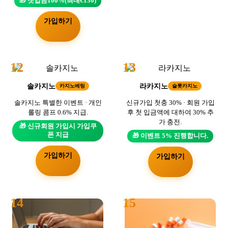
🎁 첫입금100%(최대€130)
가입하기
12
13
솔카지노
라카지노
카지노베팅
슬롯카지노
솔카지노 특별한 이벤트 · 개인
신규가입 첫충 30% · 회원 가입
롤링 콤프 0.6% 지급.
후 첫 입금액에 대하여 30% 추
가 충전.
🎁 신규회원 가입시 가입쿠
폰 지급
🎁 이벤트 5% 진행합니다.
가입하기
가입하기
14
15