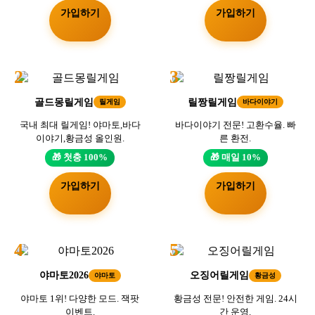
가입하기
가입하기
2
3
골드몽릴게임
릴짱릴게임
릴게임
바다이야기
국내 최대 릴게임! 야마토,바다
바다이야기 전문! 고환수율. 빠
이야기,황금성 올인원.
른 환전.
🎁 첫충 100%
🎁 매일 10%
가입하기
가입하기
4
5
야마토2026
오징어릴게임
야마토
황금성
야마토 1위! 다양한 모드. 잭팟
황금성 전문! 안전한 게임. 24시
이벤트.
간 운영.